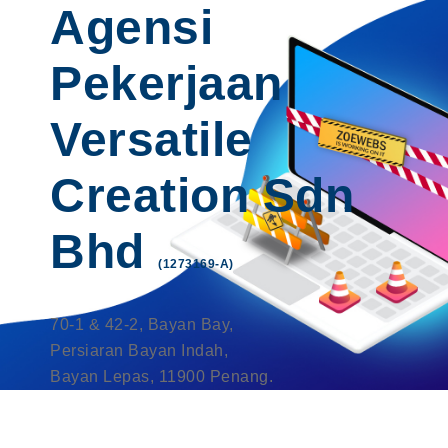
Agensi
Pekerjaan
Versatile
Creation Sdn
Bhd
(1273169-A)
70-1 & 42-2, Bayan Bay,
Persiaran Bayan Indah,
Bayan Lepas, 11900 Penang.